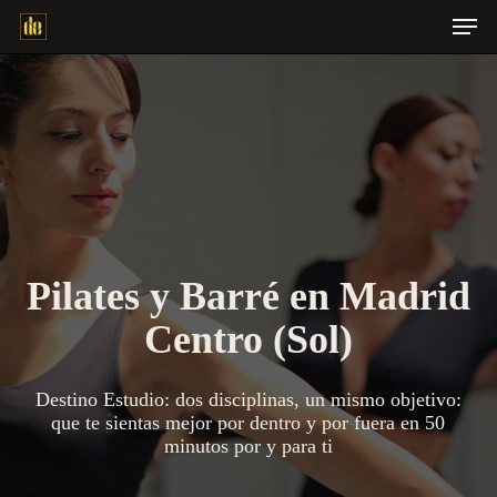
Men
Skip
to
main
content
Pilates y Barré en Madrid
Centro (Sol)
Destino Estudio: dos disciplinas, un mismo objetivo:
que te sientas mejor por dentro y por fuera en 50
minutos por y para ti