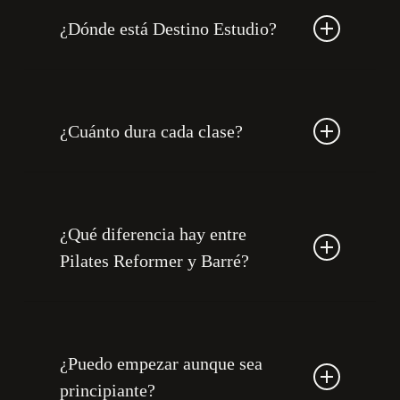
¿Dónde está Destino Estudio?
En Calle Carretas 14, 8E, cerca de Metro Sol
(Madrid Centro).
¿Cuánto dura cada clase?
50 minutos tanto Pilates como Ballet Gym Barré.
¿Qué diferencia hay entre
Pilates Reformer y Barré?
Pilates Reformer se centra en fuerza profunda,
control y alineación con máquina; Barré suma un
componente más dinámico y rítmico con barra y
trabajo global.
¿Puedo empezar aunque sea
principiante?